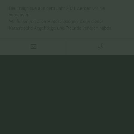
Die Ereignisse aus dem Jahr 2021 werden wir nie
vergessen.
Wir fühlen mit allen Hinterbliebenen, die in dieser
Katastrophe Angehörige und Freunde verloren haben.
Mehr lesen
KONTAKT
Sanitätshaus Bajus
Cockerillstr. 69