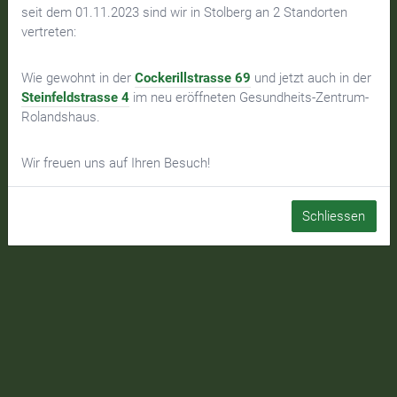
seit dem 01.11.2023 sind wir in Stolberg an 2 Standorten
vertreten:
Wie gewohnt in der
Cockerillstrasse 69
und jetzt auch in der
Steinfeldstrasse 4
im neu eröffneten Gesundheits-Zentrum-
Rolandshaus.
Wir freuen uns auf Ihren Besuch!
Schliessen